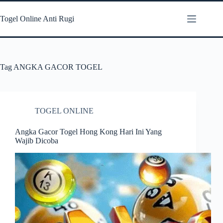
Skip
to
Togel Online Anti Rugi
content
Tag
ANGKA GACOR TOGEL
TOGEL ONLINE
Angka Gacor Togel Hong Kong Hari Ini Yang
Wajib Dicoba