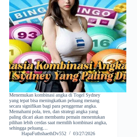
Menemukan kombinasi angka di Togel Sydney
yang tepat bisa meningkatkan peluang menang
secara signifikan bagi para penggemar angka.
Memahami pola, tren, dan strategi angka yang
paling dicari akan membantu pemain menentukan
pilihan lebih cerdas saat memilih kombinasi angka,
sehingga peluang…
HapaFuthshaethDv552
03/27/2026