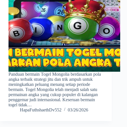
Panduan bermain Togel Mongolia berdasarkan pola
angka terbaik strategi jitu dan trik ampuh untuk
meningkatkan peluang menang setiap periode
bermain. Togel Mongolia telah menjadi salah satu
permainan angka yang cukup populer di kalangan
penggemar judi internasional. Keseruan bermain
togel tidak…
HapaFuthshaethDv552
03/26/2026