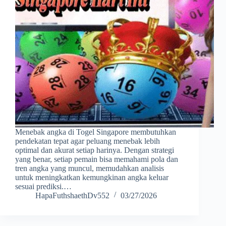
Menebak angka di Togel Singapore membutuhkan
pendekatan tepat agar peluang menebak lebih
optimal dan akurat setiap harinya. Dengan strategi
yang benar, setiap pemain bisa memahami pola dan
tren angka yang muncul, memudahkan analisis
untuk meningkatkan kemungkinan angka keluar
sesuai prediksi.…
HapaFuthshaethDv552
03/27/2026