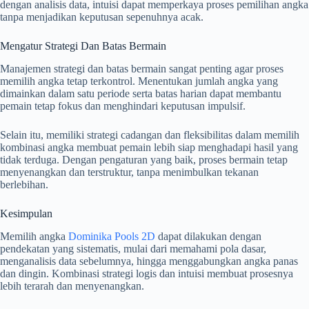
dengan analisis data, intuisi dapat memperkaya proses pemilihan angka
tanpa menjadikan keputusan sepenuhnya acak.
Mengatur Strategi Dan Batas Bermain
Manajemen strategi dan batas bermain sangat penting agar proses
memilih angka tetap terkontrol. Menentukan jumlah angka yang
dimainkan dalam satu periode serta batas harian dapat membantu
pemain tetap fokus dan menghindari keputusan impulsif.
Selain itu, memiliki strategi cadangan dan fleksibilitas dalam memilih
kombinasi angka membuat pemain lebih siap menghadapi hasil yang
tidak terduga. Dengan pengaturan yang baik, proses bermain tetap
menyenangkan dan terstruktur, tanpa menimbulkan tekanan
berlebihan.
Kesimpulan
Memilih angka
Dominika Pools 2D
dapat dilakukan dengan
pendekatan yang sistematis, mulai dari memahami pola dasar,
menganalisis data sebelumnya, hingga menggabungkan angka panas
dan dingin. Kombinasi strategi logis dan intuisi membuat prosesnya
lebih terarah dan menyenangkan.