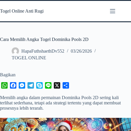
Skip
to
Togel Online Anti Rugi
content
Cara Memilih Angka Togel Dominika Pools 2D
HapaFuthshaethDv552
03/26/2026
TOGEL ONLINE
Bagikan
W
F
M
T
S
L
X
S
h
a
e
e
k
i
h
Memilih angka dalam permainan Dominika Pools 2D sering kali
a
c
s
l
y
n
a
terlihat sederhana, tetapi ada strategi tertentu yang dapat membuat
t
e
s
e
p
e
r
prosesnya lebih terarah.
s
b
e
g
e
e
A
o
n
r
p
o
g
a
p
k
e
m