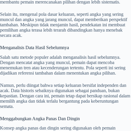
membantu pemain merencanakan pilihan dengan lebih sistematis.
Selain itu, mengenal pola dasar keluaran, seperti angka yang sering
muncul dan angka yang jarang muncul, dapat memberikan perspektif
tambahan. Meskipun tidak menjamin hasil, pendekatan ini membuat
pemilihan angka terasa lebih terarah dibandingkan hanya menebak
secara acak.
Menganalisis Data Hasil Sebelumnya
Salah satu metode populer adalah menganalisis hasil sebelumnya.
Dengan mencatat angka yang muncul, pemain dapat mencoba
menemukan tren atau kecenderungan tertentu. Pola seperti ini sering
dijadikan referensi tambahan dalam menentukan angka pilihan.
Namun, perlu diingat bahwa setiap keluaran bersifat independen dan
acak. Data historis sebaiknya digunakan sebagai panduan, bukan
kepastian. Dengan cara ini, pemain tetap dapat bersikap rasional dalam
memilih angka dan tidak terlalu bergantung pada keberuntungan
semata.
Menggabungkan Angka Panas Dan Dingin
Konsep angka panas dan dingin sering digunakan oleh pemain